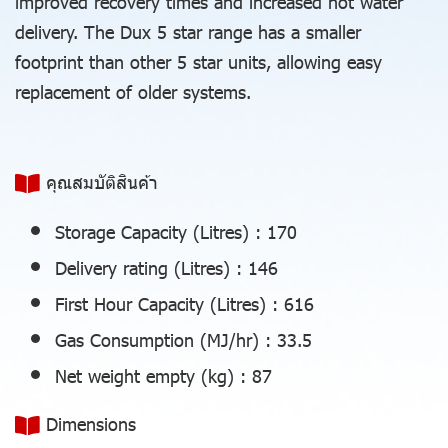
improved recovery times and increased hot water
delivery. The Dux 5 star range has a smaller
footprint than other 5 star units, allowing easy
replacement of older systems.
คุณสมบัติสินค้า
Storage Capacity (Litres) :
170
Delivery rating (Litres) :
146
First Hour Capacity (Litres) :
616
Gas Consumption (MJ/hr) :
33.5
Net weight empty (kg) :
87
Dimensions